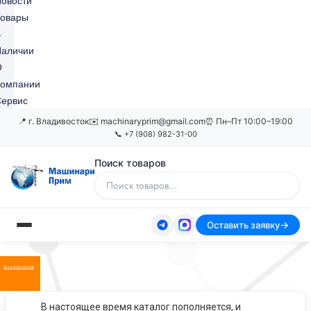
овости
Товары
В
Наличии
О
Компании
ервис
📍 г. Владивосток
✉️ machinaryprim@gmail.com
⏰ Пн–Пт 10:00–19:00
📞 +7 (908) 982-31-00
Поиск товаров
Оставить заявку
Оставить заявку
В настоящее время каталог пополняется, и