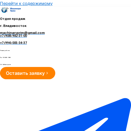
Перейти к содержимому
Отдел продаж
г. Владивосток
machinaryprim@gmail.com
+7 (908) 982-31-00
е
+7 (994) 005-34-37
Режим работы
Пн - Пт 10:00 - 19:00
Сб - Вс Выходные
Оставить заявку