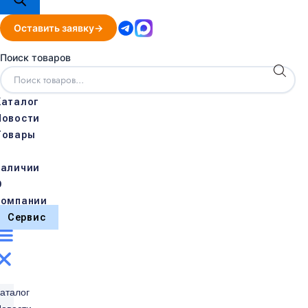
Оставить заявку
Поиск товаров
Каталог
Новости
Товары
в
наличии
О
компании
Сервис
аталог