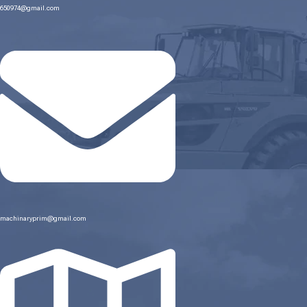
650974@gmail.com
machinaryprim@gmail.com