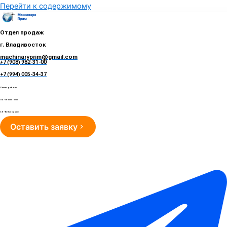
Перейти к содержимому
Отдел продаж
г. Владивосток
machinaryprim@gmail.com
+7 (908) 982-31-00
е
+7 (994) 005-34-37
Режим работы
Пн - Пт 10:00 - 19:00
Сб - Вс Выходные
Оставить заявку