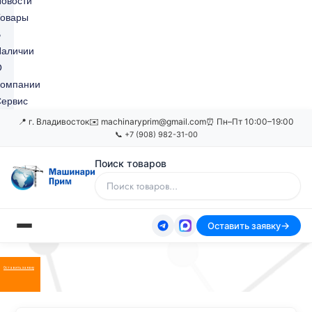
овости
Товары
В
Наличии
О
Компании
ервис
📍 г. Владивосток
✉️ machinaryprim@gmail.com
⏰ Пн–Пт 10:00–19:00
📞 +7 (908) 982-31-00
Поиск товаров
Оставить заявку
Оставить заявку