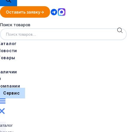
Оставить заявку
Поиск товаров
Каталог
Новости
Товары
в
наличии
О
компании
Сервис
аталог