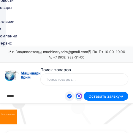
овости
Товары
В
Наличии
О
Компании
ервис
📍 г. Владивосток
✉️ machinaryprim@gmail.com
⏰ Пн–Пт 10:00–19:00
📞 +7 (908) 982-31-00
Поиск товаров
Оставить заявку
Оставить заявку