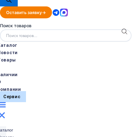
Оставить заявку
Поиск товаров
Каталог
Новости
Товары
в
наличии
О
компании
Сервис
аталог