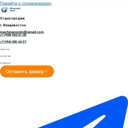
Перейти к содержимому
Отдел продаж
г. Владивосток
machinaryprim@gmail.com
+7 (908) 982-31-00
е
+7 (994) 005-34-37
Режим работы
Пн - Пт 10:00 - 19:00
Сб - Вс Выходные
Оставить заявку