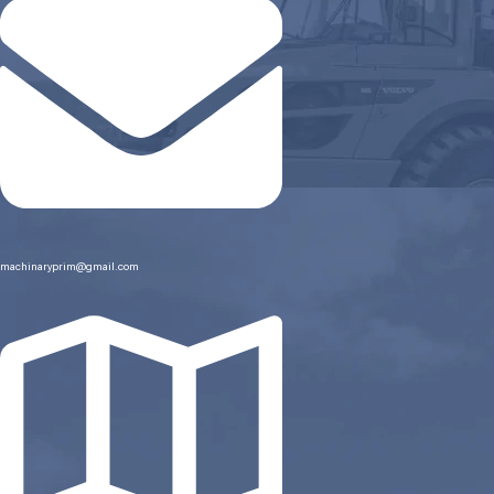
machinaryprim@gmail.com