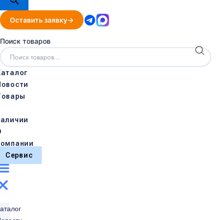
Оставить заявку
Поиск товаров
Каталог
Новости
Товары
в
наличии
О
компании
Сервис
аталог