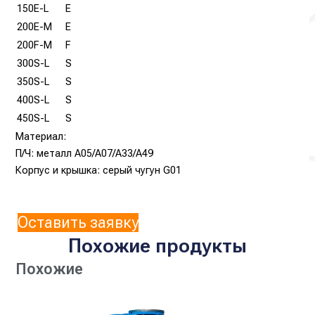
150E-L
E
200E-M
E
200F-M
F
300S-L
S
350S-L
S
400S-L
S
450S-L
S
Материал:
П/Ч: металл А05/А07/А33/А49
Корпус и крышка: серый чугун G01
Оставить заявку
Похожие продукты
Похожие