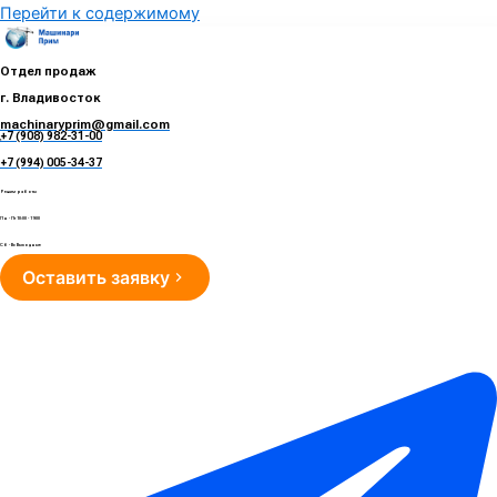
Перейти к содержимому
Отдел продаж
г. Владивосток
machinaryprim@gmail.com
+7 (908) 982-31-00
е
+7 (994) 005-34-37
Режим работы
Пн - Пт 10:00 - 19:00
Сб - Вс Выходные
Оставить заявку