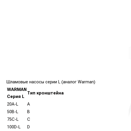
Шламовые насосы серии L (аналог Warman)
WARMAN
Тип кронштейна
Серия L
20A-L
A
50B-L
B
75C-L
C
100D-L
D