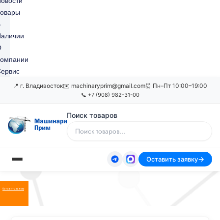
овости
Товары
В
Наличии
О
Компании
ервис
📍 г. Владивосток
✉️ machinaryprim@gmail.com
⏰ Пн–Пт 10:00–19:00
📞 +7 (908) 982-31-00
Поиск товаров
Оставить заявку
Оставить заявку