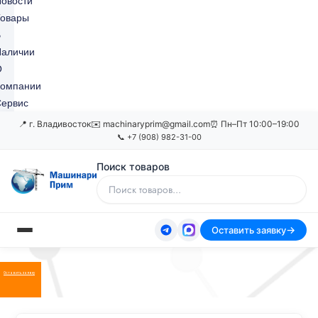
овости
Товары
В
Наличии
О
Компании
ервис
📍 г. Владивосток
✉️ machinaryprim@gmail.com
⏰ Пн–Пт 10:00–19:00
📞 +7 (908) 982-31-00
Поиск товаров
Оставить заявку
Оставить заявку