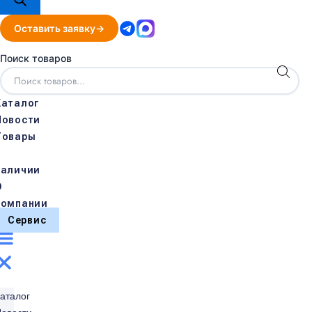
Оставить заявку
Поиск товаров
Каталог
Новости
Товары
в
наличии
О
компании
Сервис
аталог