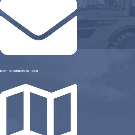
machinaryprim@gmail.com