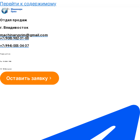
Перейти к содержимому
Отдел продаж
г. Владивосток
machinaryprim@gmail.com
+7 (908) 982-31-00
е
+7 (994) 005-34-37
Режим работы
Пн - Пт 10:00 - 19:00
Сб - Вс Выходные
Оставить заявку