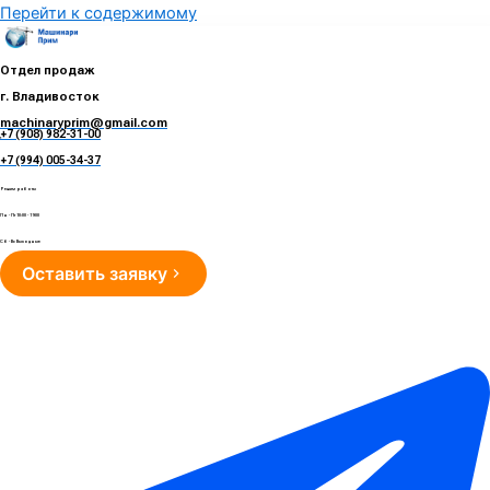
Перейти к содержимому
Отдел продаж
г. Владивосток
machinaryprim@gmail.com
+7 (908) 982-31-00
е
+7 (994) 005-34-37
Режим работы
Пн - Пт 10:00 - 19:00
Сб - Вс Выходные
Оставить заявку