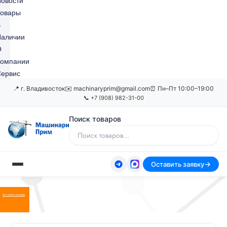
овости
Товары
В
Наличии
О
Компании
ервис
📍 г. Владивосток
✉️ machinaryprim@gmail.com
⏰ Пн–Пт 10:00–19:00
📞 +7 (908) 982-31-00
Поиск товаров
Оставить заявку
Оставить заявку