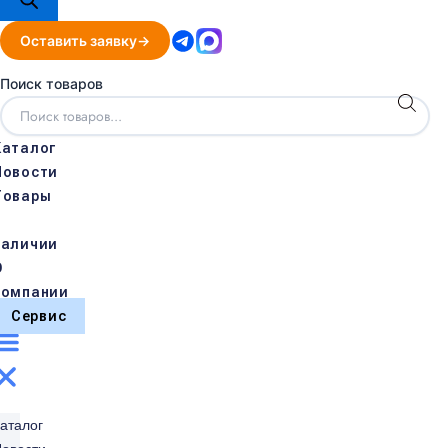
Оставить заявку
Поиск товаров
Каталог
Новости
Товары
в
наличии
О
компании
Сервис
аталог