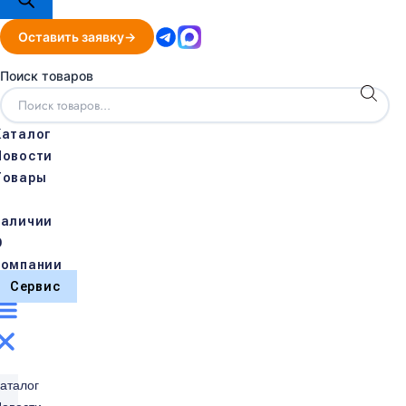
Оставить заявку
Поиск товаров
Каталог
Новости
Товары
в
наличии
О
компании
Сервис
аталог