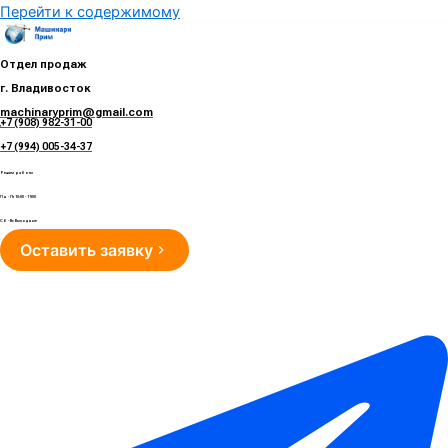
Перейти к содержимому
Отдел продаж
г. Владивосток
machinaryprim@gmail.com
+7 (908) 982-31-00
е
+7 (994) 005-34-37
Режим работы
Пн - Пт 10:00 - 19:00
Сб - Вс Выходные
Оставить заявку