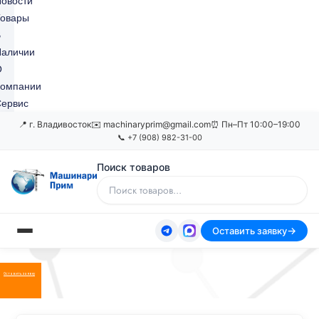
овости
Товары
В
Наличии
О
Компании
ервис
📍 г. Владивосток
✉️ machinaryprim@gmail.com
⏰ Пн–Пт 10:00–19:00
📞 +7 (908) 982-31-00
Поиск товаров
Оставить заявку
Оставить заявку