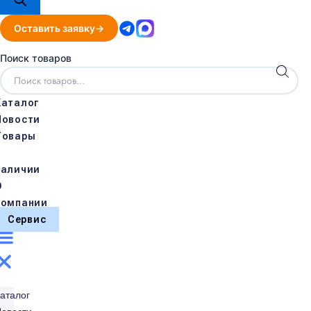
Оставить заявку
Поиск товаров
Каталог
Новости
Товары
в
наличии
О
компании
Сервис
аталог