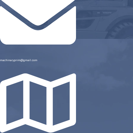
machinaryprim@gmail.com