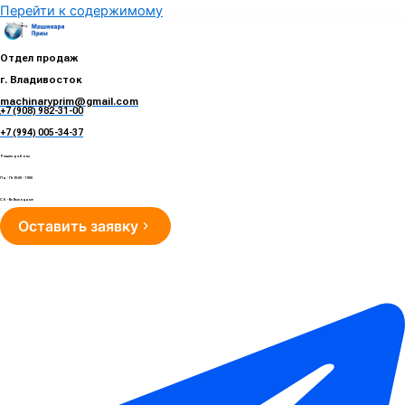
Перейти к содержимому
Отдел продаж
г. Владивосток
machinaryprim@gmail.com
+7 (908) 982-31-00
е
+7 (994) 005-34-37
Режим работы
Пн - Пт 10:00 - 19:00
Сб - Вс Выходные
Оставить заявку