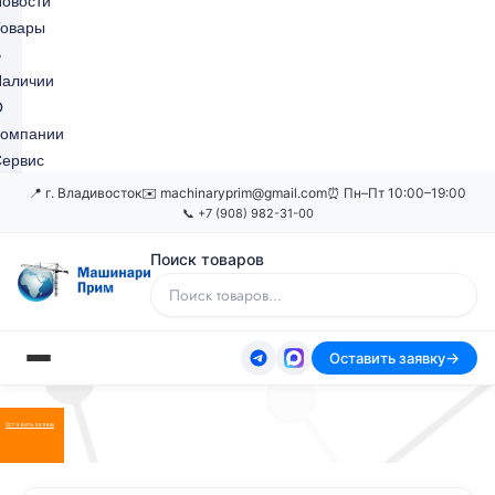
овости
Товары
В
Наличии
О
Компании
ервис
📍 г. Владивосток
✉️ machinaryprim@gmail.com
⏰ Пн–Пт 10:00–19:00
📞 +7 (908) 982-31-00
Поиск товаров
Оставить заявку
Оставить заявку