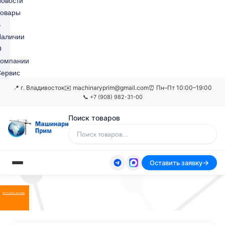
овости
Товары
В
Наличии
О
Компании
ервис
📍 г. Владивосток
✉️ machinaryprim@gmail.com
⏰ Пн–Пт 10:00–19:00
📞 +7 (908) 982-31-00
Поиск товаров
Оставить заявку
Оставить заявку