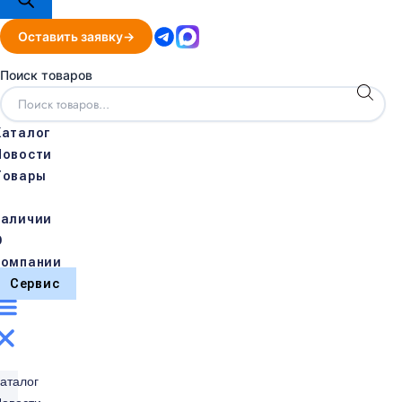
Оставить заявку
Поиск товаров
Каталог
Новости
Товары
в
наличии
О
компании
Сервис
аталог