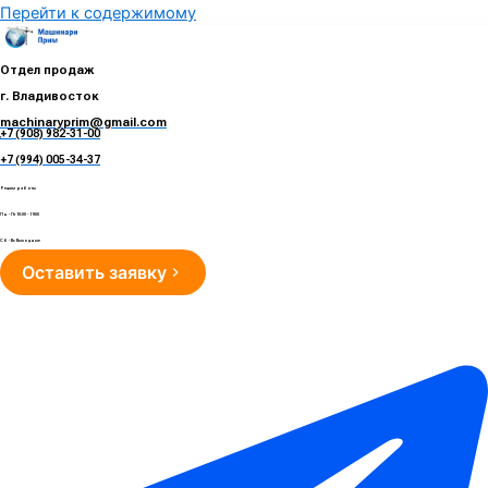
Перейти к содержимому
Отдел продаж
г. Владивосток
machinaryprim@gmail.com
+7 (908) 982-31-00
е
+7 (994) 005-34-37
Режим работы
Пн - Пт 10:00 - 19:00
Сб - Вс Выходные
Оставить заявку