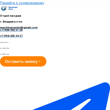
Перейти к содержимому
Отдел продаж
г. Владивосток
machinaryprim@gmail.com
+7 (908) 982-31-00
е
+7 (994) 005-34-37
Режим работы
Пн - Пт 10:00 - 19:00
Сб - Вс Выходные
Оставить заявку