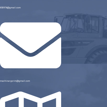
650974@gmail.com
machinaryprim@gmail.com