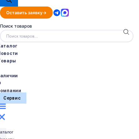
Оставить заявку
Поиск товаров
Каталог
Новости
Товары
в
наличии
О
компании
Сервис
аталог