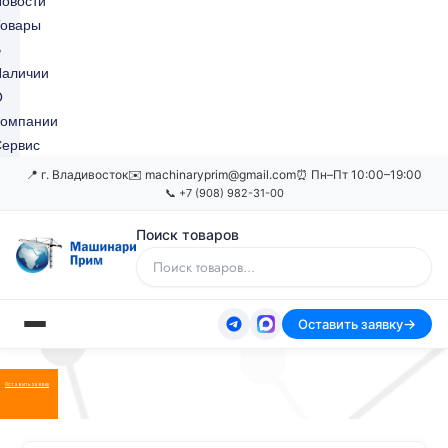
овости
Товары
В
Наличии
О
Компании
ервис
📍 г. Владивосток
✉️ machinaryprim@gmail.com
⏰ Пн–Пт 10:00–19:00
📞 +7 (908) 982-31-00
Поиск товаров
Оставить заявку
Оставить заявку