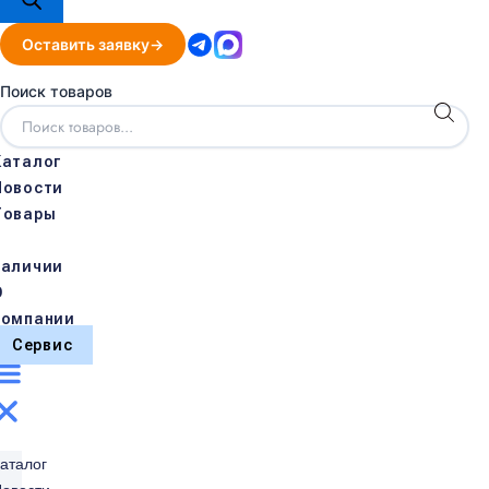
Оставить заявку
Поиск товаров
Каталог
Новости
Товары
в
наличии
О
компании
Сервис
аталог