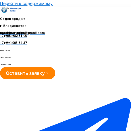
Перейти к содержимому
Отдел продаж
г. Владивосток
machinaryprim@gmail.com
+7 (908) 982-31-00
е
+7 (994) 005-34-37
Режим работы
Пн - Пт 10:00 - 19:00
Сб - Вс Выходные
Оставить заявку