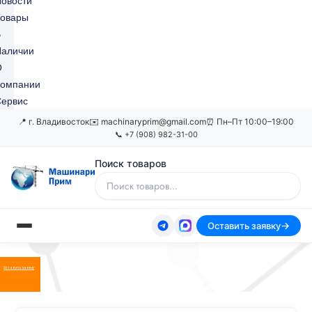
овости
Товары
В
Наличии
О
Компании
ервис
📍 г. Владивосток
✉️ machinaryprim@gmail.com
⏰ Пн–Пт 10:00–19:00
📞 +7 (908) 982-31-00
Поиск товаров
Оставить заявку
Оставить заявку