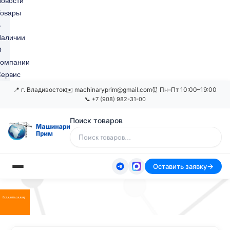
овости
Товары
В
Наличии
О
Компании
ервис
📍 г. Владивосток
✉️ machinaryprim@gmail.com
⏰ Пн–Пт 10:00–19:00
📞 +7 (908) 982-31-00
Поиск товаров
Оставить заявку
Оставить заявку