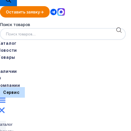
Оставить заявку
Поиск товаров
Каталог
Новости
Товары
в
наличии
О
компании
Сервис
аталог