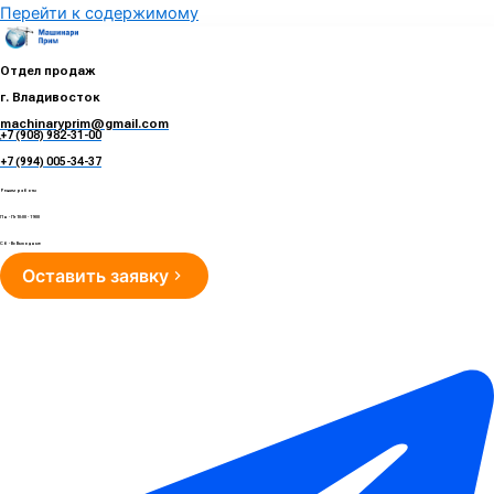
Перейти к содержимому
Отдел продаж
г. Владивосток
machinaryprim@gmail.com
+7 (908) 982-31-00
е
+7 (994) 005-34-37
Режим работы
Пн - Пт 10:00 - 19:00
Сб - Вс Выходные
Оставить заявку