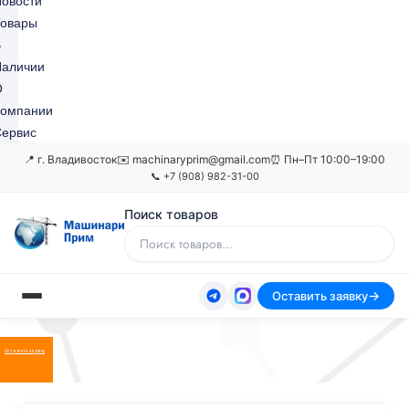
овости
Товары
В
Наличии
О
Компании
ервис
📍 г. Владивосток
✉️ machinaryprim@gmail.com
⏰ Пн–Пт 10:00–19:00
📞 +7 (908) 982-31-00
Поиск товаров
Оставить заявку
Оставить заявку