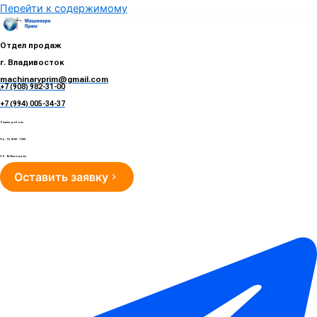
Перейти к содержимому
Отдел продаж
г. Владивосток
machinaryprim@gmail.com
+7 (908) 982-31-00
е
+7 (994) 005-34-37
Режим работы
Пн - Пт 10:00 - 19:00
Сб - Вс Выходные
Оставить заявку