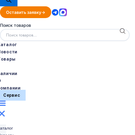
Оставить заявку
Поиск товаров
Каталог
Новости
Товары
в
наличии
О
компании
Сервис
аталог