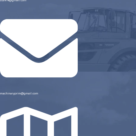
650974@gmail.com
machinaryprim@gmail.com