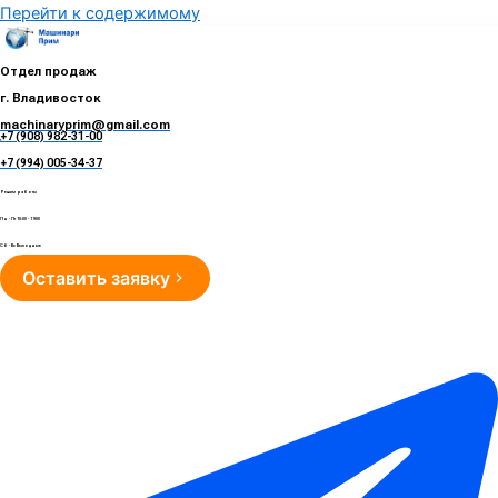
Перейти к содержимому
Отдел продаж
г. Владивосток
machinaryprim@gmail.com
+7 (908) 982-31-00
е
+7 (994) 005-34-37
Режим работы
Пн - Пт 10:00 - 19:00
Сб - Вс Выходные
Оставить заявку