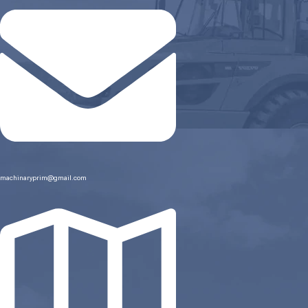
machinaryprim@gmail.com