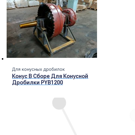
Для конусных дробилок
Конус В Сборе Для Конусной
Дробилки PYB1200