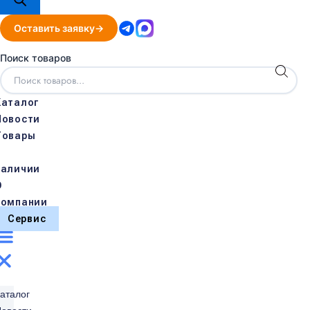
Оставить заявку
Поиск товаров
Каталог
Новости
Товары
в
наличии
О
компании
Сервис
аталог