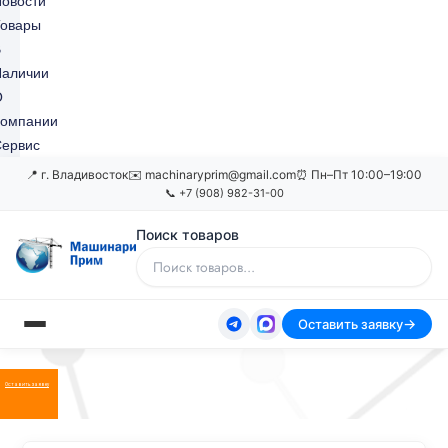
овости
Товары
В
Наличии
О
Компании
ервис
📍 г. Владивосток
✉️ machinaryprim@gmail.com
⏰ Пн–Пт 10:00–19:00
📞 +7 (908) 982-31-00
Поиск товаров
Оставить заявку
Оставить заявку