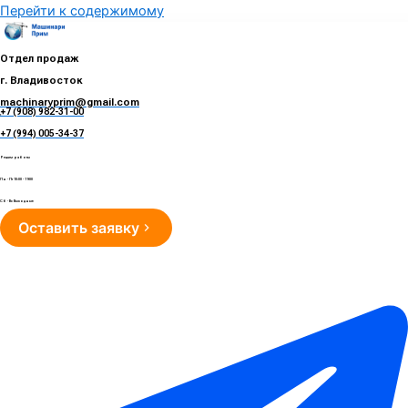
Перейти к содержимому
Отдел продаж
г. Владивосток
machinaryprim@gmail.com
+7 (908) 982-31-00
е
+7 (994) 005-34-37
Режим работы
Пн - Пт 10:00 - 19:00
Сб - Вс Выходные
Оставить заявку