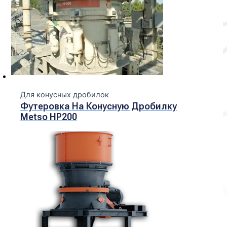
Для конусных дробилок
Футеровка На Конусную Дробилку
Metso НР200