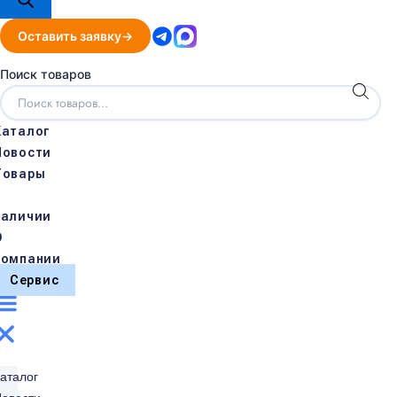
Оставить заявку
Поиск товаров
Каталог
Новости
Товары
в
наличии
О
компании
Сервис
аталог