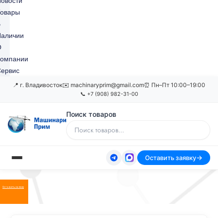
овости
Товары
В
Наличии
О
Компании
ервис
📍 г. Владивосток
✉️ machinaryprim@gmail.com
⏰ Пн–Пт 10:00–19:00
📞 +7 (908) 982-31-00
Поиск товаров
Оставить заявку
Оставить заявку