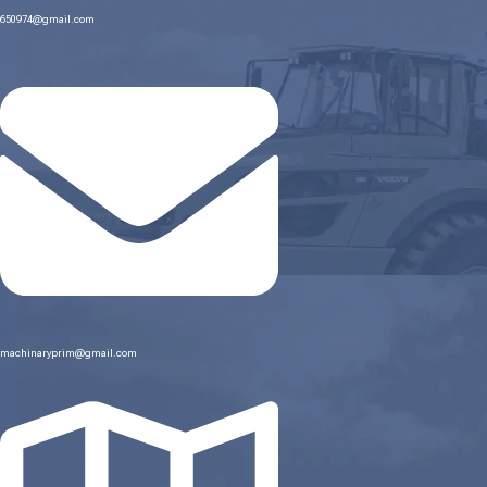
650974@gmail.com
machinaryprim@gmail.com