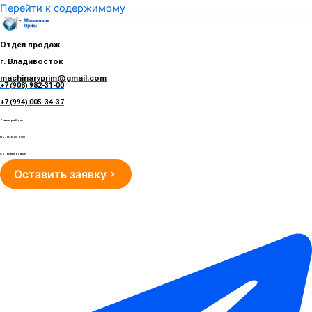
Перейти к содержимому
Отдел продаж
г. Владивосток
machinaryprim@gmail.com
+7 (908) 982-31-00
е
+7 (994) 005-34-37
Режим работы
Пн - Пт 10:00 - 19:00
Сб - Вс Выходные
Оставить заявку