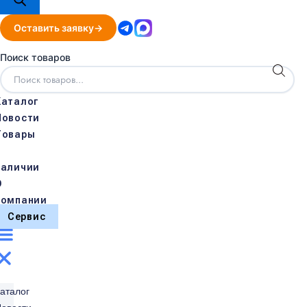
Оставить заявку
Поиск товаров
Каталог
Новости
Товары
в
наличии
О
компании
Сервис
аталог