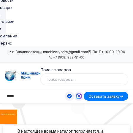
овости
Товары
В
Наличии
О
Компании
ервис
📍 г. Владивосток
✉️ machinaryprim@gmail.com
⏰ Пн–Пт 10:00–19:00
📞 +7 (908) 982-31-00
Поиск товаров
Оставить заявку
Оставить заявку
В настоящее время каталог пополняется, и