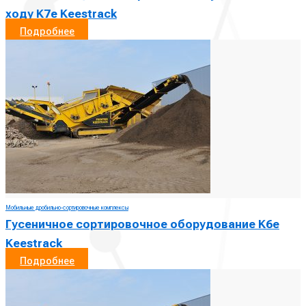
ходу K7e Keestrack
Подробнее
Мобильные дробильно-сортировочные комплексы
Гусеничное сортировочное оборудование K6e
Keestrack
Подробнее