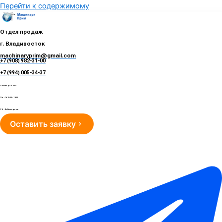
Перейти к содержимому
Отдел продаж
г. Владивосток
machinaryprim@gmail.com
+7 (908) 982-31-00
е
+7 (994) 005-34-37
Режим работы
Пн - Пт 10:00 - 19:00
Сб - Вс Выходные
Оставить заявку