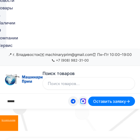
овости
Товары
В
Наличии
О
Компании
ервис
📍 г. Владивосток
✉️ machinaryprim@gmail.com
⏰ Пн–Пт 10:00–19:00
📞 +7 (908) 982-31-00
Поиск товаров
Оставить заявку
Оставить заявку