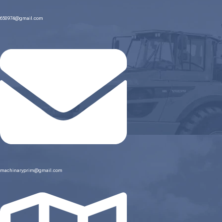
650974@gmail.com
machinaryprim@gmail.com