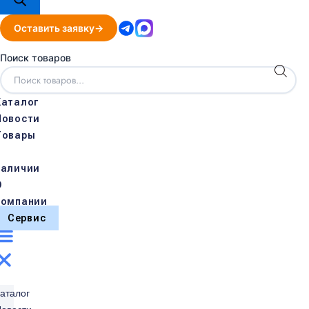
Оставить заявку
Поиск товаров
Каталог
Новости
Товары
в
наличии
О
компании
Сервис
аталог