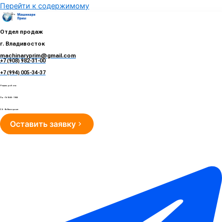
Перейти к содержимому
Отдел продаж
г. Владивосток
machinaryprim@gmail.com
+7 (908) 982-31-00
е
+7 (994) 005-34-37
Режим работы
Пн - Пт 10:00 - 19:00
Сб - Вс Выходные
Оставить заявку