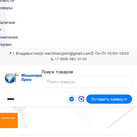
овости
Товары
В
Наличии
О
Компании
ервис
📍 г. Владивосток
✉️ machinaryprim@gmail.com
⏰ Пн–Пт 10:00–19:00
📞 +7 (908) 982-31-00
Поиск товаров
Оставить заявку
Оставить заявку