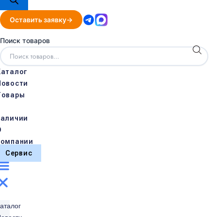
Оставить заявку
Поиск товаров
Каталог
Новости
Товары
в
наличии
О
компании
Сервис
аталог