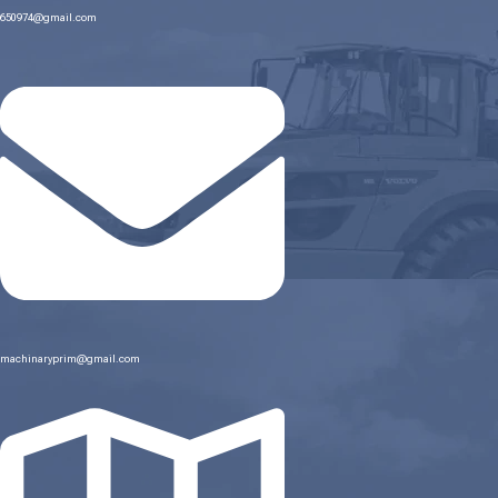
650974@gmail.com
machinaryprim@gmail.com