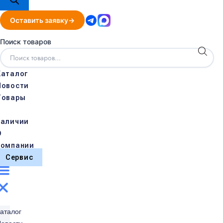
Оставить заявку
Поиск товаров
Каталог
Новости
Товары
в
наличии
О
компании
Сервис
аталог