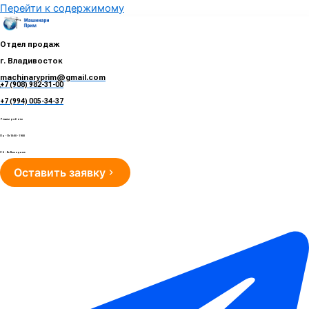
Перейти к содержимому
Отдел продаж
г. Владивосток
machinaryprim@gmail.com
+7 (908) 982-31-00
е
+7 (994) 005-34-37
Режим работы
Пн - Пт 10:00 - 19:00
Сб - Вс Выходные
Оставить заявку