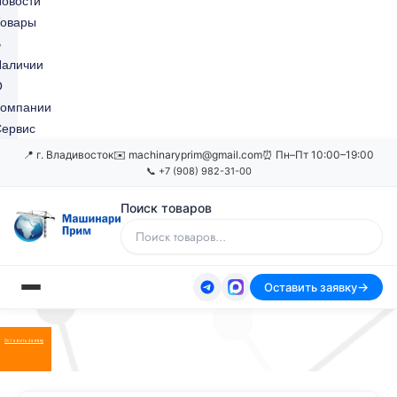
овости
Товары
В
Наличии
О
Компании
ервис
📍 г. Владивосток
✉️ machinaryprim@gmail.com
⏰ Пн–Пт 10:00–19:00
📞 +7 (908) 982-31-00
Поиск товаров
Оставить заявку
Оставить заявку