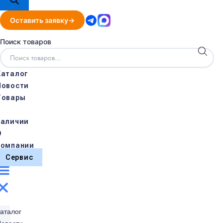
Оставить заявку
Поиск товаров
Каталог
Новости
Товары
в
наличии
О
компании
Сервис
аталог