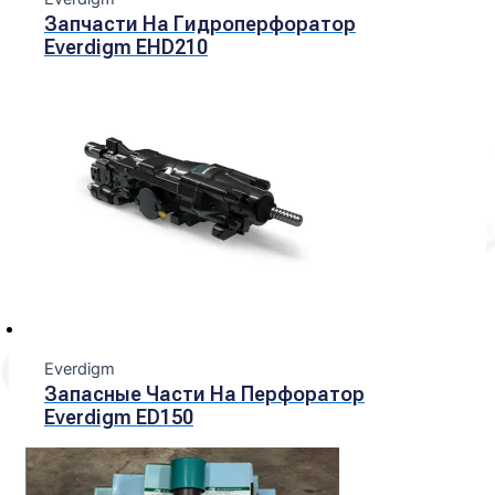
Запчасти На Гидроперфоратор
Everdigm EHD210
Everdigm
Запасные Части На Перфоратор
Everdigm ED150