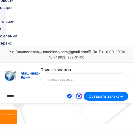
овости
Товары
В
Наличии
О
Компании
ервис
📍 г. Владивосток
✉️ machinaryprim@gmail.com
⏰ Пн–Пт 10:00–19:00
📞 +7 (908) 982-31-00
Поиск товаров
Оставить заявку
Оставить заявку