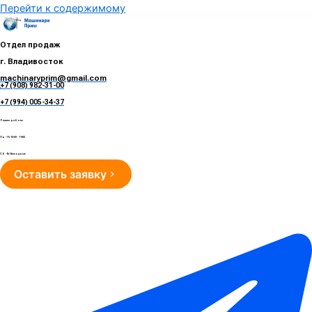
Перейти к содержимому
Отдел продаж
г. Владивосток
machinaryprim@gmail.com
+7 (908) 982-31-00
е
+7 (994) 005-34-37
Режим работы
Пн - Пт 10:00 - 19:00
Сб - Вс Выходные
Оставить заявку