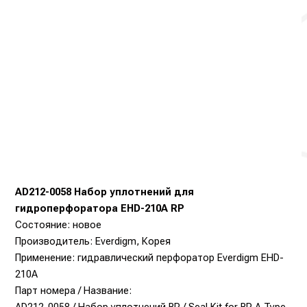
AD212-0058 Набор уплотнений для
гидроперфоратора EHD-210A RP
Состояние: новое
Производитель: Everdigm, Корея
Применение: гидравлический перфоратор Everdigm EHD-
210A
Парт номера / Название:
AD212-0058 / Набор уплотнений RP / Seal Kit for RP A Type