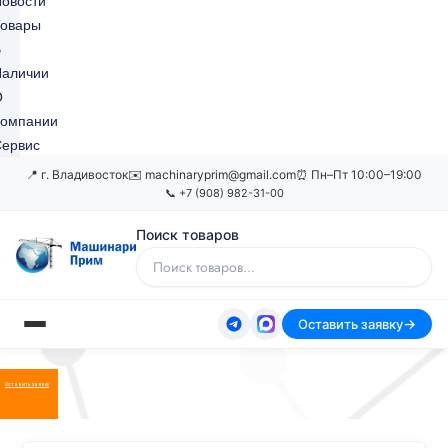
овости
Товары
В
Наличии
О
Компании
ервис
📍 г. Владивосток
✉️ machinaryprim@gmail.com
⏰ Пн–Пт 10:00–19:00
📞 +7 (908) 982-31-00
Поиск товаров
Оставить заявку
Оставить заявку