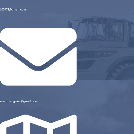
650974@gmail.com
machinaryprim@gmail.com