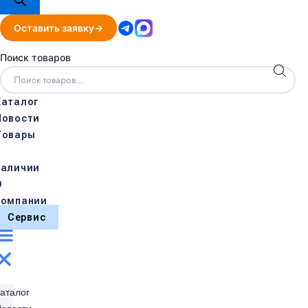
Оставить заявку
Поиск товаров
Каталог
Новости
Товары
в
наличии
О
компании
Сервис
аталог