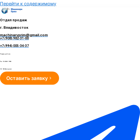
Перейти к содержимому
Отдел продаж
г. Владивосток
machinaryprim@gmail.com
+7 (908) 982-31-00
е
+7 (994) 005-34-37
Режим работы
Пн - Пт 10:00 - 19:00
Сб - Вс Выходные
Оставить заявку