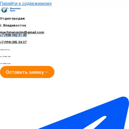
Перейти к содержимому
Отдел продаж
г. Владивосток
machinaryprim@gmail.com
+7 (908) 982-31-00
е
+7 (994) 005-34-37
Режим работы
Пн - Пт 10:00 - 19:00
Сб - Вс Выходные
Оставить заявку