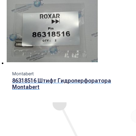
Montabert
86318516 Штифт Гидроперфоратора
Montabert