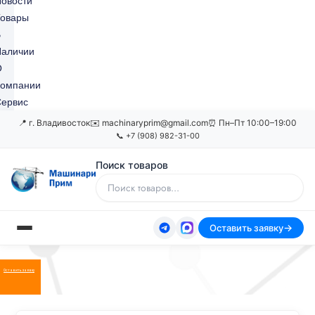
овости
Товары
В
Наличии
О
Компании
ервис
📍 г. Владивосток
✉️ machinaryprim@gmail.com
⏰ Пн–Пт 10:00–19:00
📞 +7 (908) 982-31-00
Поиск товаров
Оставить заявку
Оставить заявку