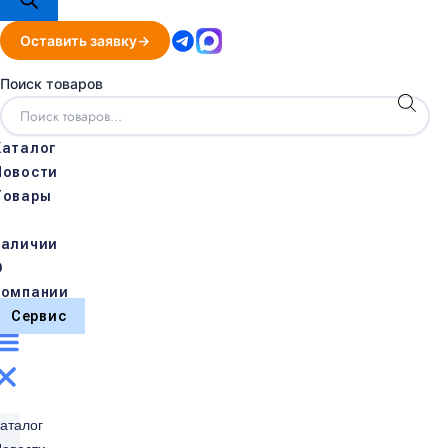
Оставить заявку
Поиск товаров
Каталог
Новости
Товары
в
наличии
О
компании
Сервис
аталог