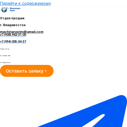
Перейти к содержимому
Отдел продаж
г. Владивосток
machinaryprim@gmail.com
+7 (908) 982-31-00
е
+7 (994) 005-34-37
Режим работы
Пн - Пт 10:00 - 19:00
Сб - Вс Выходные
Оставить заявку