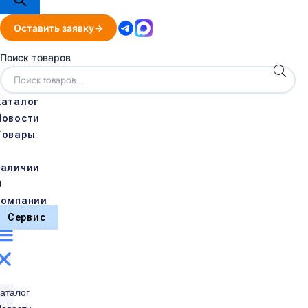
Оставить заявку
Поиск товаров
Каталог
Новости
Товары
в
наличии
О
компании
Сервис
аталог