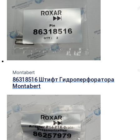
Montabert
86318516 Штифт Гидроперфоратора
Montabert