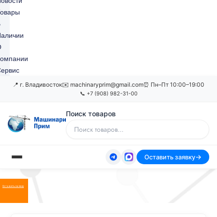
овости
Товары
В
Наличии
О
Компании
ервис
📍 г. Владивосток
✉️ machinaryprim@gmail.com
⏰ Пн–Пт 10:00–19:00
📞 +7 (908) 982-31-00
Поиск товаров
Оставить заявку
Оставить заявку