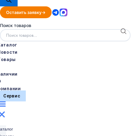
Оставить заявку
Поиск товаров
Каталог
Новости
Товары
в
наличии
О
компании
Сервис
аталог