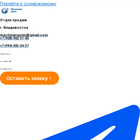
Перейти к содержимому
Отдел продаж
г. Владивосток
machinaryprim@gmail.com
+7 (908) 982-31-00
е
+7 (994) 005-34-37
Режим работы
Пн - Пт 10:00 - 19:00
Сб - Вс Выходные
Оставить заявку