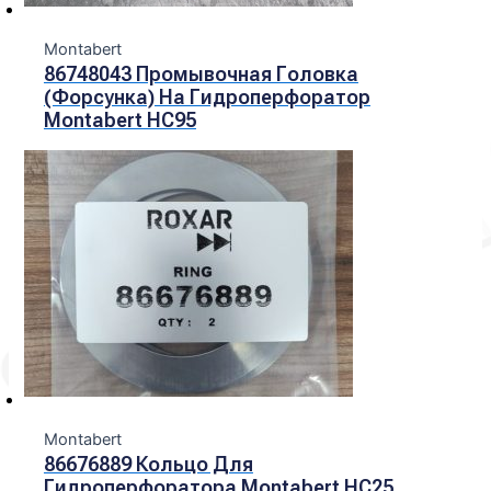
Montabert
86748043 Промывочная Головка
(форсунка) На Гидроперфоратор
Montabert HC95
Montabert
86676889 Кольцо Для
Гидроперфоратора Montabert HC25