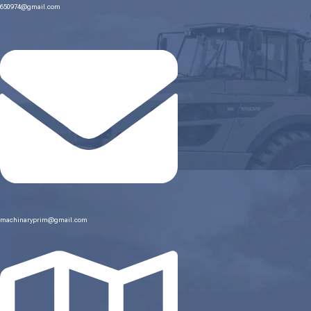
650974@gmail.com
machinaryprim@gmail.com