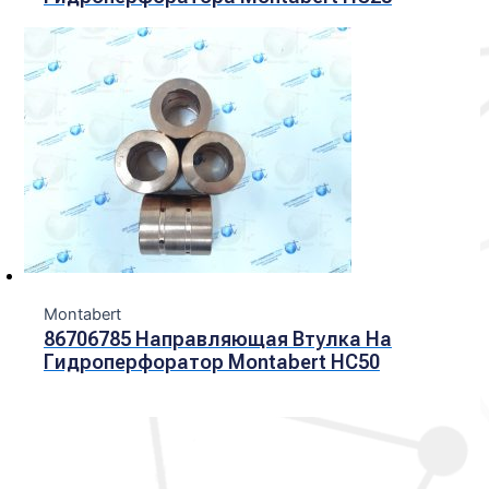
Montabert
86706785 Направляющая Втулка На
Гидроперфоратор Montabert HC50