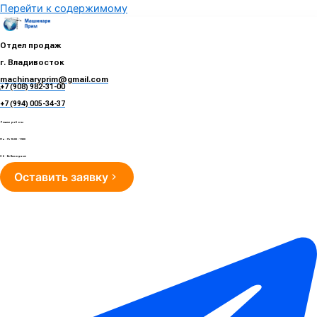
Перейти к содержимому
Отдел продаж
г. Владивосток
machinaryprim@gmail.com
+7 (908) 982-31-00
е
+7 (994) 005-34-37
Режим работы
Пн - Пт 10:00 - 19:00
Сб - Вс Выходные
Оставить заявку