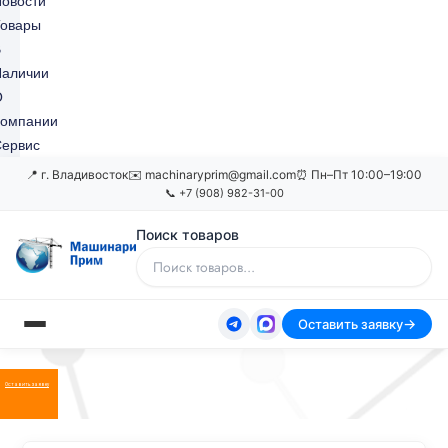
овости
Товары
В
Наличии
О
Компании
ервис
📍 г. Владивосток
✉️ machinaryprim@gmail.com
⏰ Пн–Пт 10:00–19:00
📞 +7 (908) 982-31-00
Поиск товаров
Оставить заявку
Оставить заявку