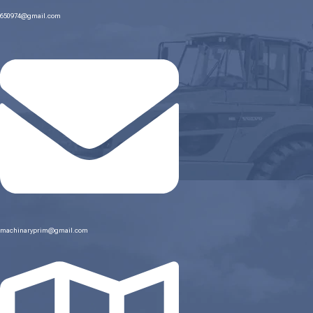
650974@gmail.com
machinaryprim@gmail.com