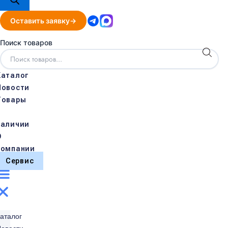
Оставить заявку
Поиск товаров
Каталог
Новости
Товары
в
наличии
О
компании
Сервис
аталог