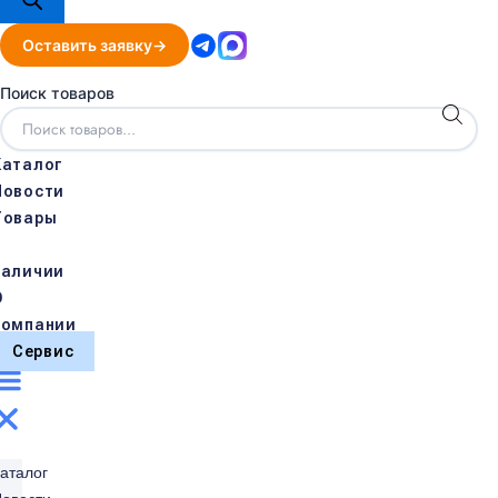
Оставить заявку
Поиск товаров
Каталог
Новости
Товары
в
наличии
О
компании
Сервис
аталог