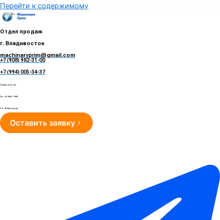
Перейти к содержимому
Отдел продаж
г. Владивосток
machinaryprim@gmail.com
+7 (908) 982-31-00
е
+7 (994) 005-34-37
Режим работы
Пн - Пт 10:00 - 19:00
Сб - Вс Выходные
Оставить заявку