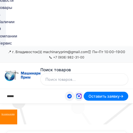
овости
Товары
В
Наличии
О
Компании
ервис
📍 г. Владивосток
✉️ machinaryprim@gmail.com
⏰ Пн–Пт 10:00–19:00
📞 +7 (908) 982-31-00
Поиск товаров
Оставить заявку
Оставить заявку