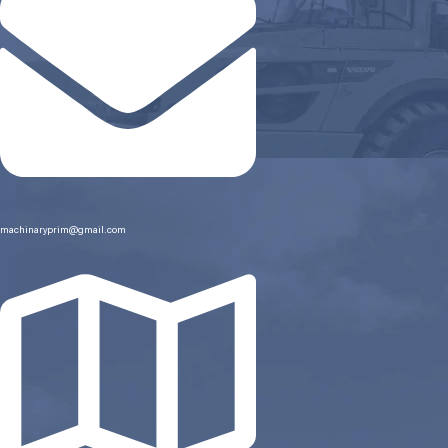
machinaryprim@gmail.com