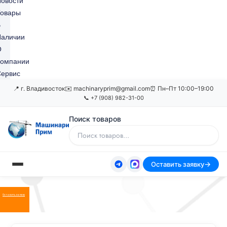
овости
Товары
В
Наличии
О
Компании
ервис
📍 г. Владивосток
✉️ machinaryprim@gmail.com
⏰ Пн–Пт 10:00–19:00
📞 +7 (908) 982-31-00
Поиск товаров
Оставить заявку
Оставить заявку