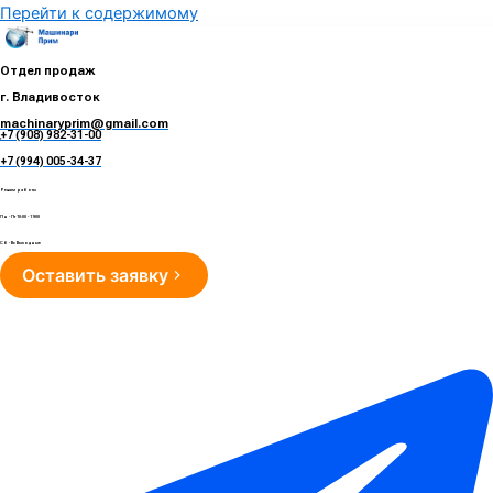
Перейти к содержимому
Отдел продаж
г. Владивосток
machinaryprim@gmail.com
+7 (908) 982-31-00
е
+7 (994) 005-34-37
Режим работы
Пн - Пт 10:00 - 19:00
Сб - Вс Выходные
Оставить заявку