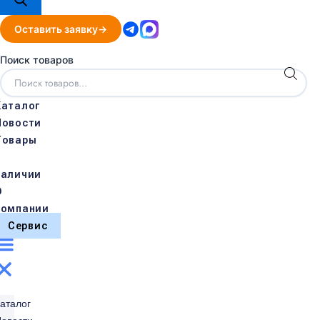
Оставить заявку
Поиск товаров
Каталог
Новости
Товары
в
наличии
О
компании
Сервис
аталог