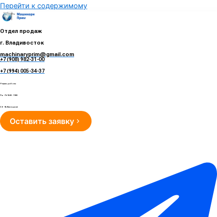
Перейти к содержимому
Отдел продаж
г. Владивосток
machinaryprim@gmail.com
+7 (908) 982-31-00
е
+7 (994) 005-34-37
Режим работы
Пн - Пт 10:00 - 19:00
Сб - Вс Выходные
Оставить заявку