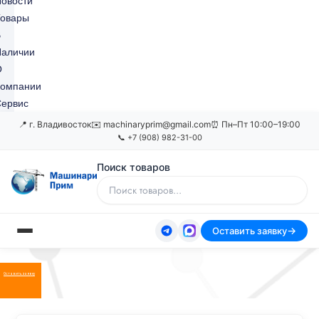
овости
Товары
В
Наличии
О
Компании
ервис
📍 г. Владивосток
✉️ machinaryprim@gmail.com
⏰ Пн–Пт 10:00–19:00
📞 +7 (908) 982-31-00
Поиск товаров
Оставить заявку
Оставить заявку