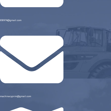
650974@gmail.com
machinaryprim@gmail.com