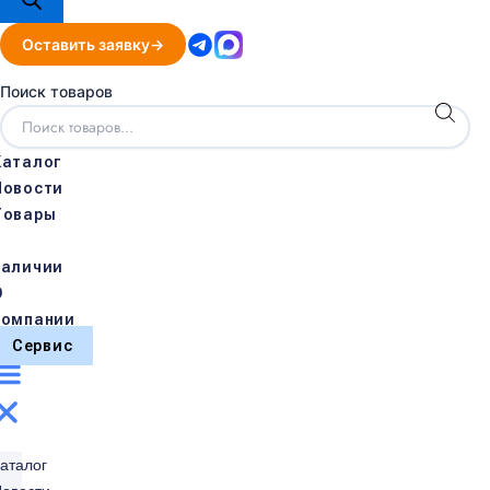
Оставить заявку
Поиск товаров
Каталог
Новости
Товары
в
наличии
О
компании
Сервис
аталог