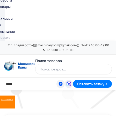
овости
Товары
В
Наличии
О
Компании
ервис
📍 г. Владивосток
✉️ machinaryprim@gmail.com
⏰ Пн–Пт 10:00–19:00
📞 +7 (908) 982-31-00
Поиск товаров
Оставить заявку
Оставить заявку