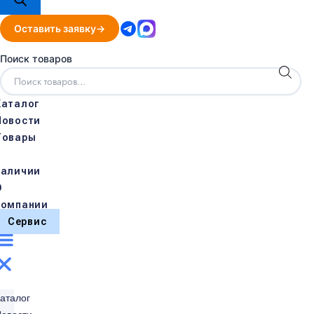
Оставить заявку
Поиск товаров
Каталог
Новости
Товары
в
наличии
О
компании
Сервис
аталог