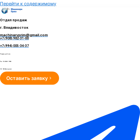
Перейти к содержимому
Отдел продаж
г. Владивосток
machinaryprim@gmail.com
+7 (908) 982-31-00
е
+7 (994) 005-34-37
Режим работы
Пн - Пт 10:00 - 19:00
Сб - Вс Выходные
Оставить заявку