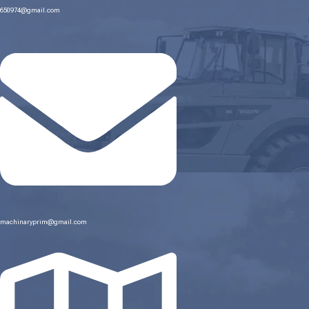
650974@gmail.com
machinaryprim@gmail.com