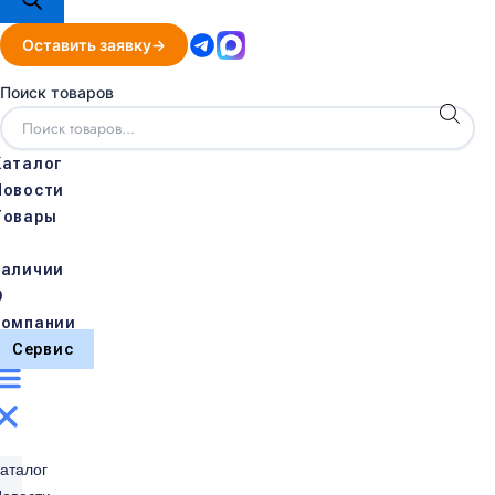
Оставить заявку
Поиск товаров
Каталог
Новости
Товары
в
наличии
О
компании
Сервис
аталог