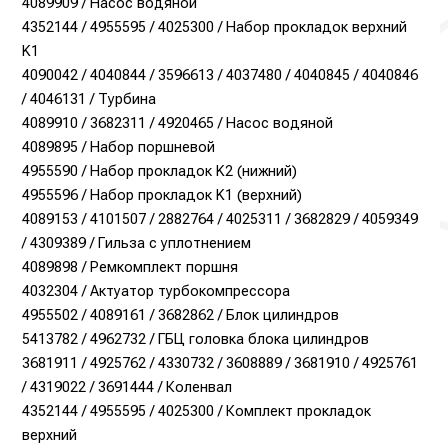
4089909 / Насос водяной
4352144 / 4955595 / 4025300 / Набор прокладок верхний
K1
4090042 / 4040844 / 3596613 / 4037480 / 4040845 / 4040846
/ 4046131 / Турбина
4089910 / 3682311 / 4920465 / Насос водяной
4089895 / Набор поршневой
4955590 / Набор прокладок K2 (нижний)
4955596 / Набор прокладок K1 (верхний)
4089153 / 4101507 / 2882764 / 4025311 / 3682829 / 4059349
/ 4309389 / Гильза c уплотнением
4089898 / Ремкомплект поршня
4032304 / Актуатор турбокомпрессора
4955502 / 4089161 / 3682862 / Блок цилиндров
5413782 / 4962732 / ГБЦ головка блока цилиндров
3681911 / 4925762 / 4330732 / 3608889 / 3681910 / 4925761
/ 4319022 / 3691444 / Коленвал
4352144 / 4955595 / 4025300 / Комплект прокладок
верхний