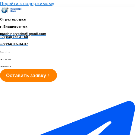
Перейти к содержимому
Отдел продаж
г. Владивосток
machinaryprim@gmail.com
+7 (908) 982-31-00
е
+7 (994) 005-34-37
Режим работы
Пн - Пт 10:00 - 19:00
Сб - Вс Выходные
Оставить заявку