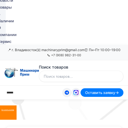
овости
Товары
В
Наличии
О
Компании
ервис
📍 г. Владивосток
✉️ machinaryprim@gmail.com
⏰ Пн–Пт 10:00–19:00
📞 +7 (908) 982-31-00
Поиск товаров
Оставить заявку
Оставить заявку