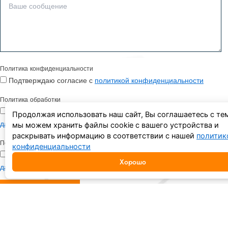
Политика конфиденциальности
Подтверждаю согласие с
политикой конфиденциальности
Политика обработки
Подтверждаю согласие с
политикой обработки персональных
Продолжая использовать наш сайт, Вы соглашаетесь с тем
данных
мы можем хранить файлы cookie с вашего устройства и
раскрывать информацию в соответствии с нашей
политик
Персональные данные
конфиденциальности
Подтверждаю согласие с политикой обработки
персональных
Хорошо
данных в форме распространения
ОТПРАВИТЬ