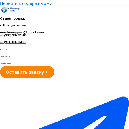
Перейти к содержимому
Отдел продаж
г. Владивосток
machinaryprim@gmail.com
+7 (908) 982-31-00
е
+7 (994) 005-34-37
Режим работы
Пн - Пт 10:00 - 19:00
Сб - Вс Выходные
Оставить заявку