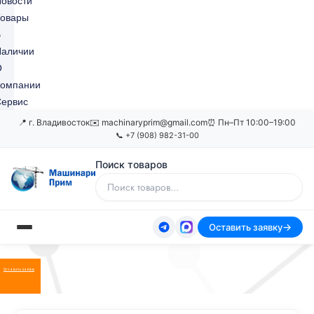
овости
Товары
В
Наличии
О
Компании
ервис
📍 г. Владивосток
✉️ machinaryprim@gmail.com
⏰ Пн–Пт 10:00–19:00
📞 +7 (908) 982-31-00
Поиск товаров
Оставить заявку
Оставить заявку