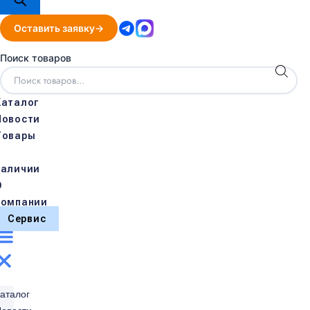
Оставить заявку
Поиск товаров
Каталог
Новости
Товары
в
наличии
О
компании
Сервис
аталог