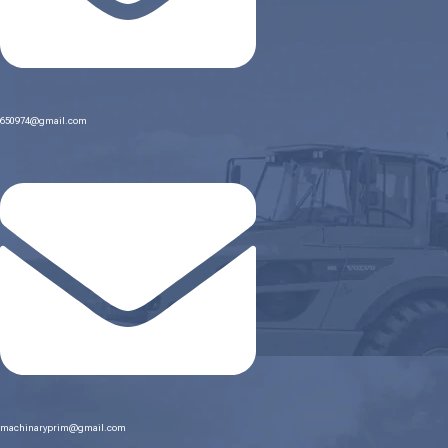
650974@gmail.com
machinaryprim@gmail.com