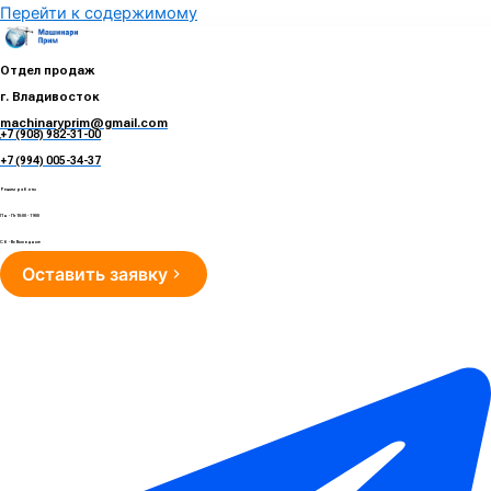
Перейти к содержимому
Отдел продаж
г. Владивосток
machinaryprim@gmail.com
+7 (908) 982-31-00
е
+7 (994) 005-34-37
Режим работы
Пн - Пт 10:00 - 19:00
Сб - Вс Выходные
Оставить заявку