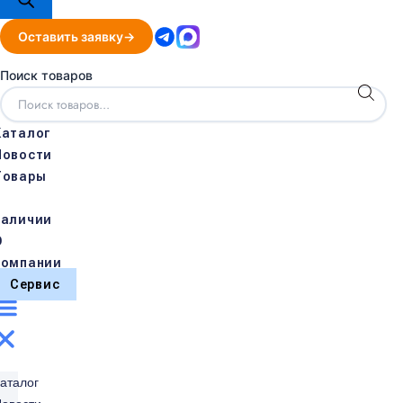
Оставить заявку
Поиск товаров
Каталог
Новости
Товары
в
наличии
О
компании
Сервис
аталог