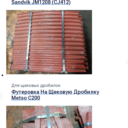
Sandvik JM1208 (CJ412)
Для щековых дробилок
Футеровка На Щековую Дробилку
Metso С200