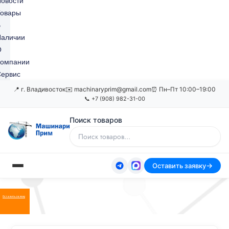
овости
Товары
В
Наличии
О
Компании
ервис
📍 г. Владивосток
✉️ machinaryprim@gmail.com
⏰ Пн–Пт 10:00–19:00
📞 +7 (908) 982-31-00
Поиск товаров
Оставить заявку
Оставить заявку