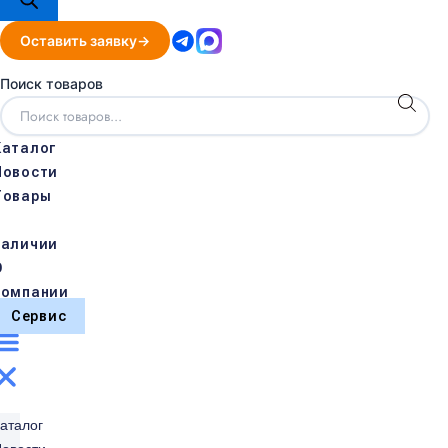
Оставить заявку
Поиск товаров
Каталог
Новости
Товары
в
наличии
О
компании
Сервис
аталог