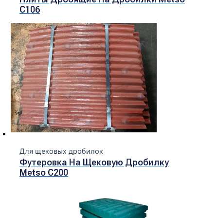
C106
Для щековых дробилок
Футеровка На Щековую Дробилку
Metso С200