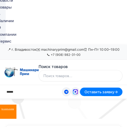
овости
Товары
В
Наличии
О
Компании
ервис
📍 г. Владивосток
✉️ machinaryprim@gmail.com
⏰ Пн–Пт 10:00–19:00
📞 +7 (908) 982-31-00
Поиск товаров
Оставить заявку
Оставить заявку