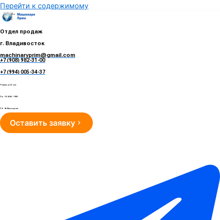
Перейти к содержимому
Отдел продаж
г. Владивосток
machinaryprim@gmail.com
+7 (908) 982-31-00
е
+7 (994) 005-34-37
Режим работы
Пн - Пт 10:00 - 19:00
Сб - Вс Выходные
Оставить заявку