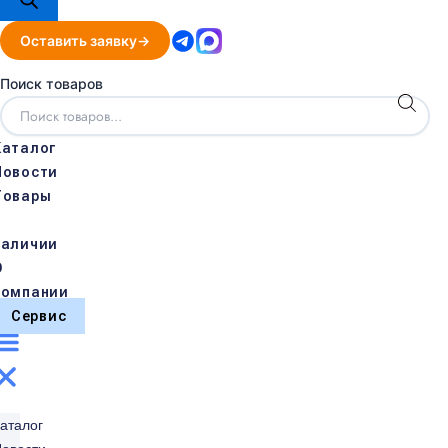
Оставить заявку
Поиск товаров
Каталог
Новости
Товары
в
наличии
О
компании
Сервис
аталог