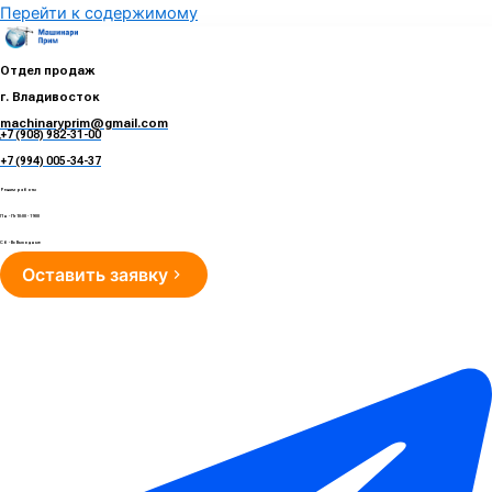
Перейти к содержимому
Отдел продаж
г. Владивосток
machinaryprim@gmail.com
+7 (908) 982-31-00
е
+7 (994) 005-34-37
Режим работы
Пн - Пт 10:00 - 19:00
Сб - Вс Выходные
Оставить заявку