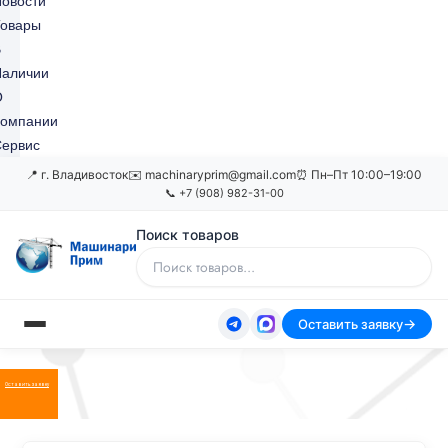
овости
Товары
В
Наличии
О
Компании
ервис
📍 г. Владивосток
✉️ machinaryprim@gmail.com
⏰ Пн–Пт 10:00–19:00
📞 +7 (908) 982-31-00
Поиск товаров
Оставить заявку
Оставить заявку