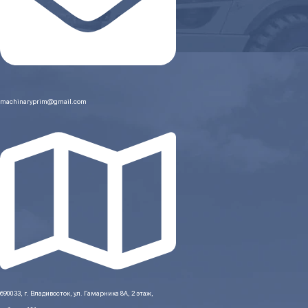
machinaryprim@gmail.com
690033, г. Владивосток, ул. Гамарника 8А, 2 этаж,