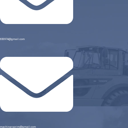
650974@gmail.com
machinaryprim@gmail.com