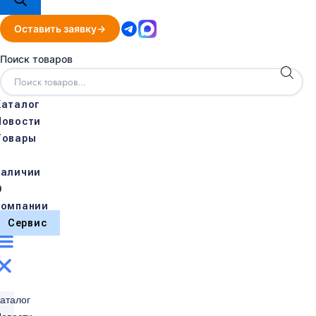
Оставить заявку
Поиск товаров
Каталог
Новости
Товары
в
наличии
О
компании
Сервис
аталог