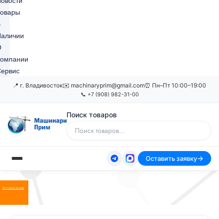
овости
Товары
В
Наличии
О
Компании
ервис
📍 г. Владивосток
✉️ machinaryprim@gmail.com
⏰ Пн–Пт 10:00–19:00
📞 +7 (908) 982-31-00
Поиск товаров
Оставить заявку
Оставить заявку