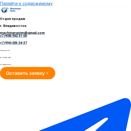
Перейти к содержимому
Отдел продаж
г. Владивосток
machinaryprim@gmail.com
+7 (908) 982-31-00
е
+7 (994) 005-34-37
Режим работы
Пн - Пт 10:00 - 19:00
Сб - Вс Выходные
Оставить заявку