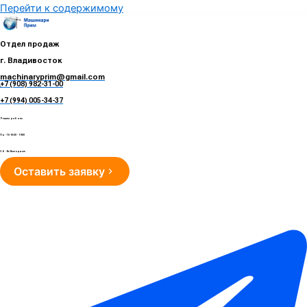
Перейти к содержимому
Отдел продаж
г. Владивосток
machinaryprim@gmail.com
+7 (908) 982-31-00
е
+7 (994) 005-34-37
Режим работы
Пн - Пт 10:00 - 19:00
Сб - Вс Выходные
Оставить заявку