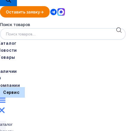
Оставить заявку
Поиск товаров
Каталог
Новости
Товары
в
наличии
О
компании
Сервис
аталог