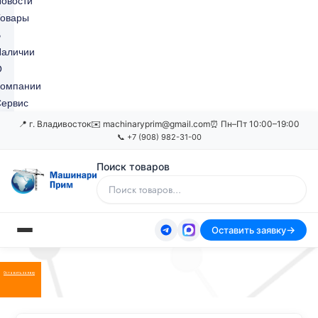
овости
Товары
В
Наличии
О
Компании
ервис
📍 г. Владивосток
✉️ machinaryprim@gmail.com
⏰ Пн–Пт 10:00–19:00
📞 +7 (908) 982-31-00
Поиск товаров
Оставить заявку
Оставить заявку