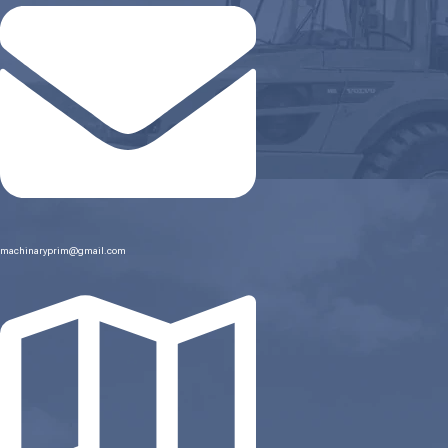
machinaryprim@gmail.com