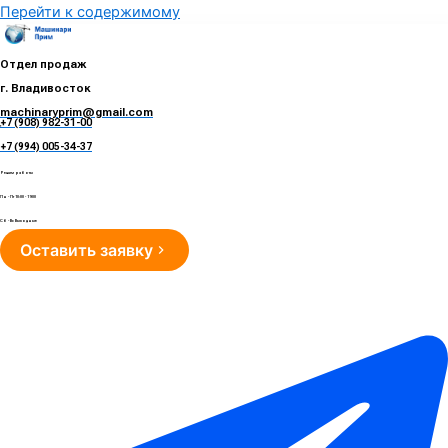
Перейти к содержимому
Отдел продаж
г. Владивосток
machinaryprim@gmail.com
+7 (908) 982-31-00
е
+7 (994) 005-34-37
Режим работы
Пн - Пт 10:00 - 19:00
Сб - Вс Выходные
Оставить заявку