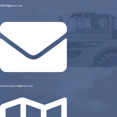
650974@gmail.com
machinaryprim@gmail.com