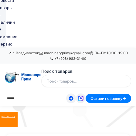
овости
Товары
В
Наличии
О
Компании
ервис
📍 г. Владивосток
✉️ machinaryprim@gmail.com
⏰ Пн–Пт 10:00–19:00
📞 +7 (908) 982-31-00
Поиск товаров
Оставить заявку
Оставить заявку