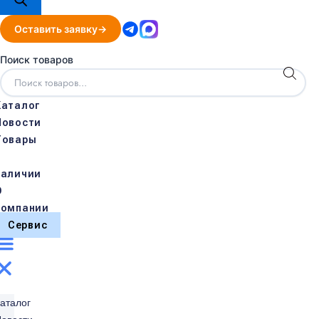
Оставить заявку
Поиск товаров
Каталог
Новости
Товары
в
наличии
О
компании
Сервис
аталог