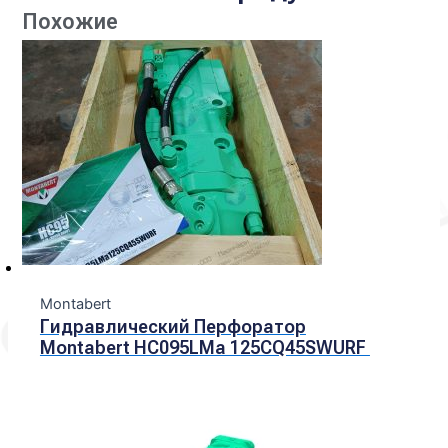
Похожие
Montabert
Гидравлический Перфоратор
Montabert HC095LMa 125CQ45SWURF