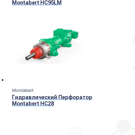
Montabert HC95LM
Montabert
Гидравлический Перфоратор
Montabert HC28