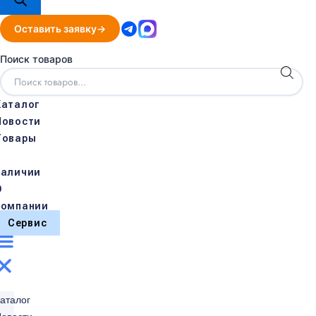
Оставить заявку
Поиск товаров
Каталог
Новости
Товары
в
наличии
О
компании
Сервис
аталог