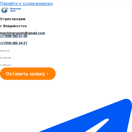
Перейти к содержимому
Отдел продаж
г. Владивосток
machinaryprim@gmail.com
+7 (908) 982-31-00
е
+7 (994) 005-34-37
Режим работы
Пн - Пт 10:00 - 19:00
Сб - Вс Выходные
Оставить заявку