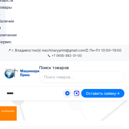
овости
Товары
В
Наличии
О
Компании
ервис
📍 г. Владивосток
✉️ machinaryprim@gmail.com
⏰ Пн–Пт 10:00–19:00
📞 +7 (908) 982-31-00
Поиск товаров
Оставить заявку
Оставить заявку