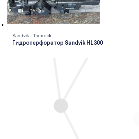
Sandvik | Tamrock
Гидроперфоратор Sandvik HL300