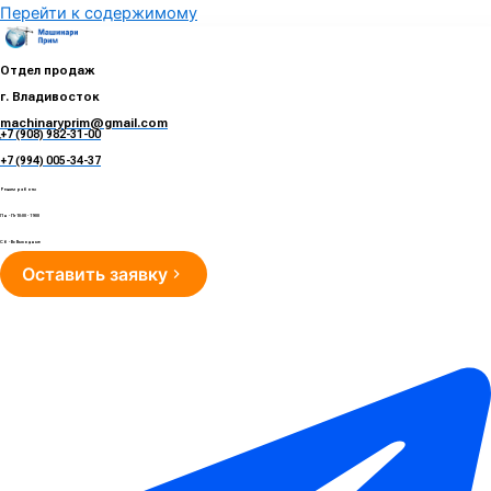
Перейти к содержимому
Отдел продаж
г. Владивосток
machinaryprim@gmail.com
+7 (908) 982-31-00
е
+7 (994) 005-34-37
Режим работы
Пн - Пт 10:00 - 19:00
Сб - Вс Выходные
Оставить заявку