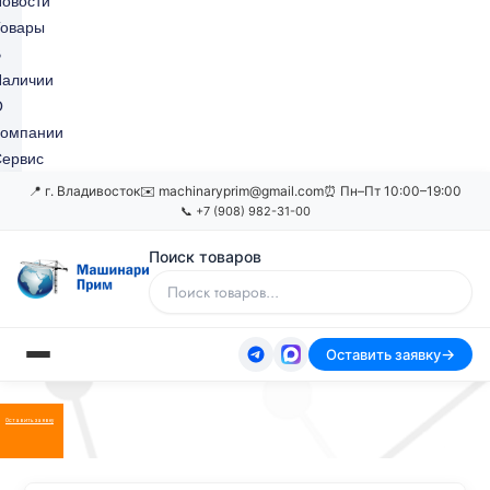
овости
Товары
В
Наличии
О
Компании
ервис
📍 г. Владивосток
✉️ machinaryprim@gmail.com
⏰ Пн–Пт 10:00–19:00
📞 +7 (908) 982-31-00
Поиск товаров
Оставить заявку
Оставить заявку