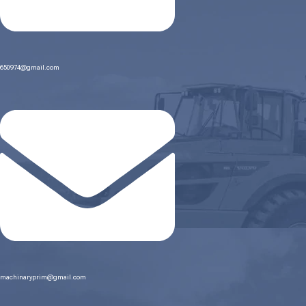
650974@gmail.com
machinaryprim@gmail.com