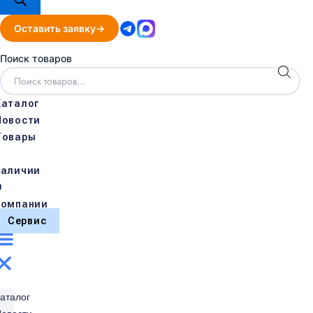
Оставить заявку
Поиск товаров
Каталог
Новости
Товары
в
наличии
О
компании
Сервис
аталог