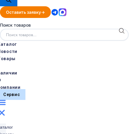
Оставить заявку
Поиск товаров
Каталог
Новости
Товары
в
наличии
О
компании
Сервис
аталог