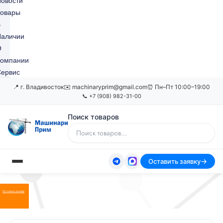
овости
Товары
В
Наличии
О
Компании
ервис
📍 г. Владивосток
✉️ machinaryprim@gmail.com
⏰ Пн–Пт 10:00–19:00
📞 +7 (908) 982-31-00
Поиск товаров
Оставить заявку
Оставить заявку