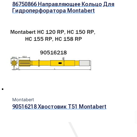
86750866 Направляющее Кольцо Для
Гидроперфоратора Montabert
Montabert
90516218 Хвостовик Т51 Montabert