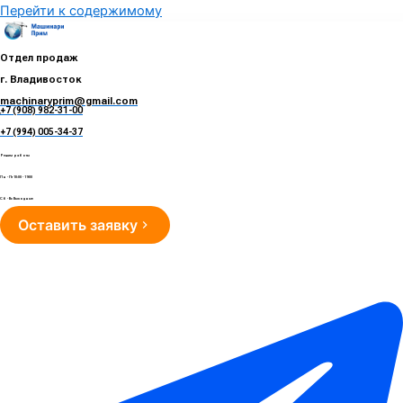
Перейти к содержимому
Отдел продаж
г. Владивосток
machinaryprim@gmail.com
+7 (908) 982-31-00
е
+7 (994) 005-34-37
Режим работы
Пн - Пт 10:00 - 19:00
Сб - Вс Выходные
Оставить заявку