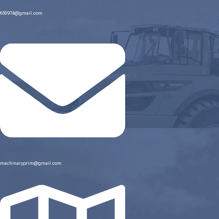
650974@gmail.com
machinaryprim@gmail.com