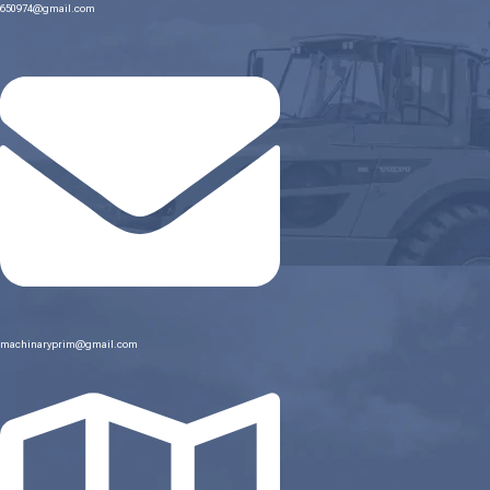
650974@gmail.com
machinaryprim@gmail.com