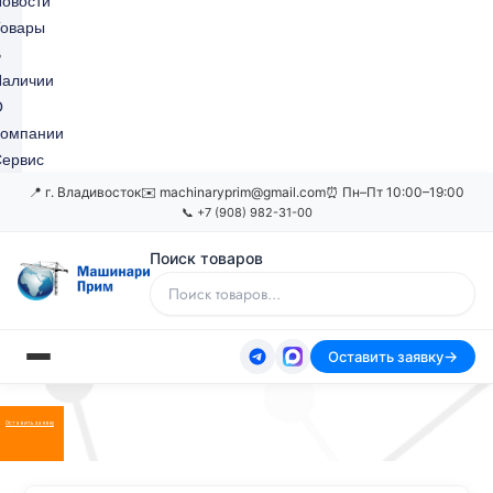
овости
Товары
В
Наличии
О
Компании
ервис
📍 г. Владивосток
✉️ machinaryprim@gmail.com
⏰ Пн–Пт 10:00–19:00
📞 +7 (908) 982-31-00
Поиск товаров
Оставить заявку
Оставить заявку