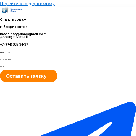
Перейти к содержимому
Отдел продаж
г. Владивосток
machinaryprim@gmail.com
+7 (908) 982-31-00
е
+7 (994) 005-34-37
Режим работы
Пн - Пт 10:00 - 19:00
Сб - Вс Выходные
Оставить заявку