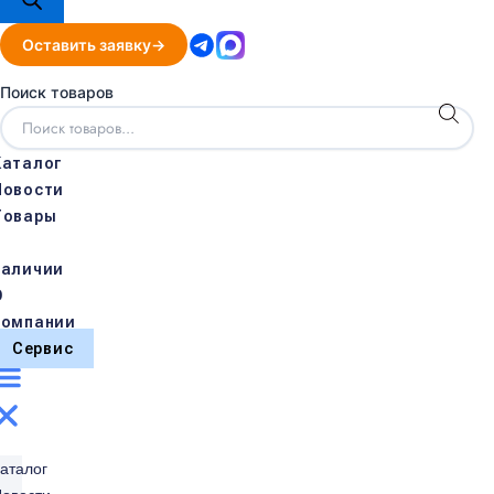
Оставить заявку
Поиск товаров
Каталог
Новости
Товары
в
наличии
О
компании
Сервис
аталог