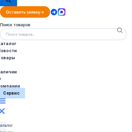
Оставить заявку
Поиск товаров
Каталог
Новости
Товары
в
наличии
О
компании
Сервис
аталог