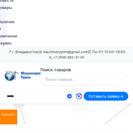
овости
Товары
В
Наличии
О
Компании
ервис
📍 г. Владивосток
✉️ machinaryprim@gmail.com
⏰ Пн–Пт 10:00–19:00
📞 +7 (908) 982-31-00
Поиск товаров
Оставить заявку
Оставить заявку