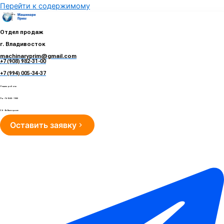
Перейти к содержимому
Отдел продаж
г. Владивосток
machinaryprim@gmail.com
+7 (908) 982-31-00
е
+7 (994) 005-34-37
Режим работы
Пн - Пт 10:00 - 19:00
Сб - Вс Выходные
Оставить заявку