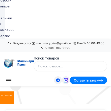
овости
Товары
В
Наличии
О
Компании
ервис
📍 г. Владивосток
✉️ machinaryprim@gmail.com
⏰ Пн–Пт 10:00–19:00
📞 +7 (908) 982-31-00
Поиск товаров
Оставить заявку
Оставить заявку