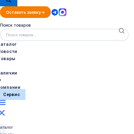
Оставить заявку
Поиск товаров
Каталог
Новости
Товары
в
наличии
О
компании
Сервис
аталог