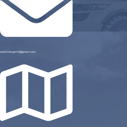
machinaryprim@gmail.com