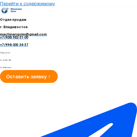
Перейти к содержимому
Отдел продаж
г. Владивосток
machinaryprim@gmail.com
+7 (908) 982-31-00
е
+7 (994) 005-34-37
Режим работы
Пн - Пт 10:00 - 19:00
Сб - Вс Выходные
Оставить заявку