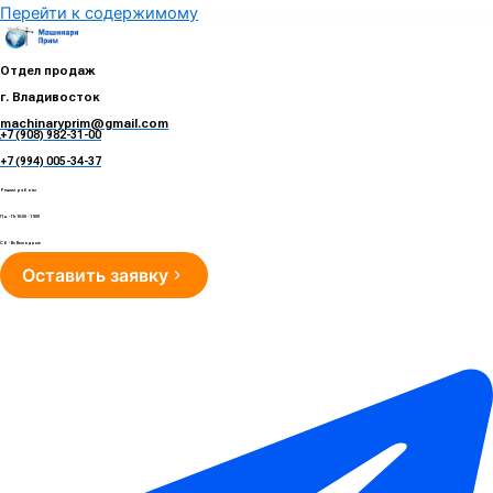
Перейти к содержимому
Отдел продаж
г. Владивосток
machinaryprim@gmail.com
+7 (908) 982-31-00
е
+7 (994) 005-34-37
Режим работы
Пн - Пт 10:00 - 19:00
Сб - Вс Выходные
Оставить заявку