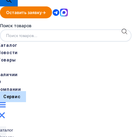
Оставить заявку
Поиск товаров
Каталог
Новости
Товары
в
наличии
О
компании
Сервис
аталог