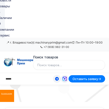
овости
Товары
В
Наличии
О
Компании
ервис
📍 г. Владивосток
✉️ machinaryprim@gmail.com
⏰ Пн–Пт 10:00–19:00
📞 +7 (908) 982-31-00
Поиск товаров
Оставить заявку
Оставить заявку