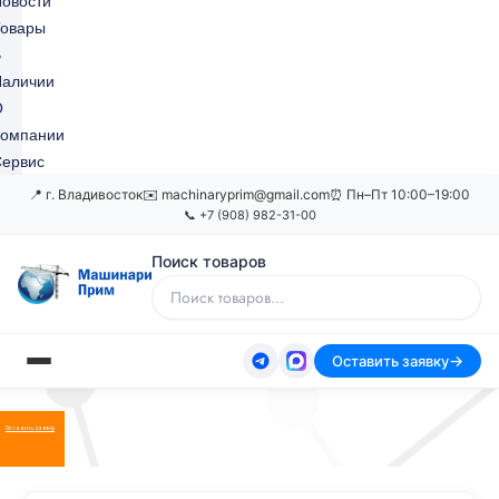
овости
Товары
В
Наличии
О
Компании
ервис
📍 г. Владивосток
✉️ machinaryprim@gmail.com
⏰ Пн–Пт 10:00–19:00
📞 +7 (908) 982-31-00
Поиск товаров
Оставить заявку
Оставить заявку