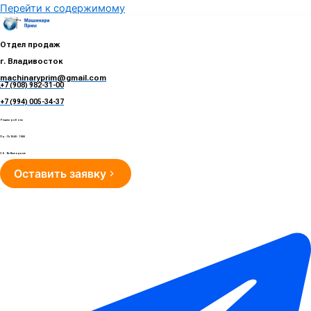
Перейти к содержимому
Отдел продаж
г. Владивосток
machinaryprim@gmail.com
+7 (908) 982-31-00
е
+7 (994) 005-34-37
Режим работы
Пн - Пт 10:00 - 19:00
Сб - Вс Выходные
Оставить заявку