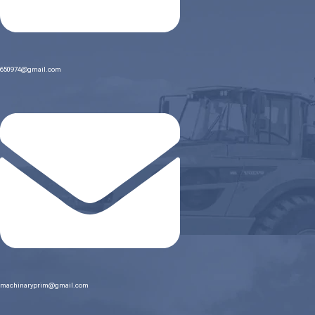
650974@gmail.com
machinaryprim@gmail.com