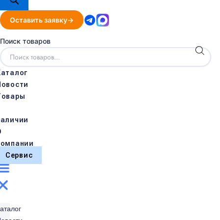
Оставить заявку
Поиск товаров
Каталог
Новости
Товары
в
наличии
О
компании
Сервис
аталог