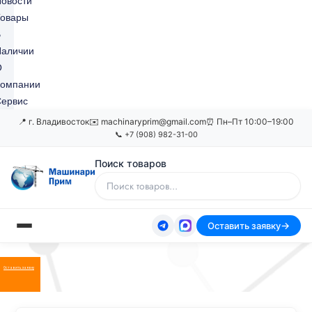
овости
Товары
В
Наличии
О
Компании
ервис
📍 г. Владивосток
✉️ machinaryprim@gmail.com
⏰ Пн–Пт 10:00–19:00
📞 +7 (908) 982-31-00
Поиск товаров
Оставить заявку
Оставить заявку