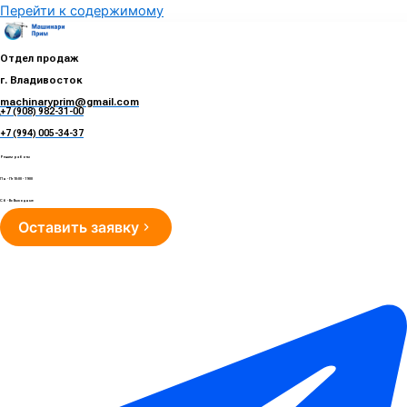
Перейти к содержимому
Отдел продаж
г. Владивосток
machinaryprim@gmail.com
+7 (908) 982-31-00
е
+7 (994) 005-34-37
Режим работы
Пн - Пт 10:00 - 19:00
Сб - Вс Выходные
Оставить заявку