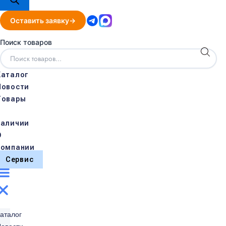
Оставить заявку
Поиск товаров
Каталог
Новости
Товары
в
наличии
О
компании
Сервис
аталог