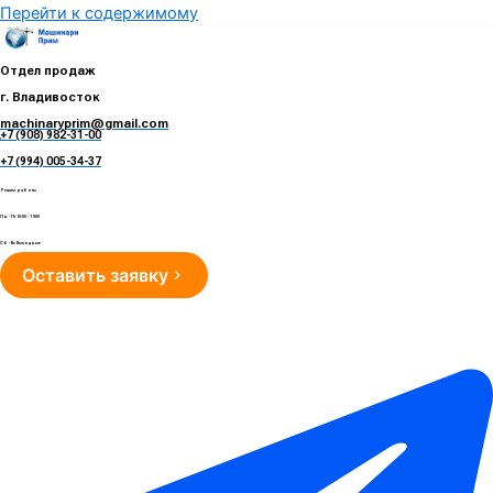
Перейти к содержимому
Отдел продаж
г. Владивосток
machinaryprim@gmail.com
+7 (908) 982-31-00
е
+7 (994) 005-34-37
Режим работы
Пн - Пт 10:00 - 19:00
Сб - Вс Выходные
Оставить заявку