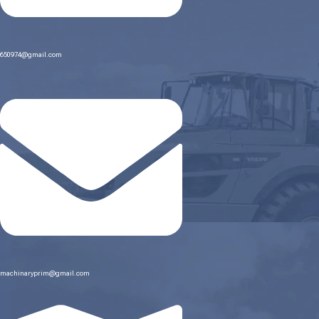
650974@gmail.com
machinaryprim@gmail.com