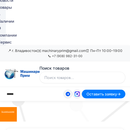
овости
Товары
В
Наличии
О
Компании
ервис
📍 г. Владивосток
✉️ machinaryprim@gmail.com
⏰ Пн–Пт 10:00–19:00
📞 +7 (908) 982-31-00
Поиск товаров
Оставить заявку
Оставить заявку