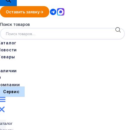
Оставить заявку
Поиск товаров
Каталог
Новости
Товары
в
наличии
О
компании
Сервис
аталог