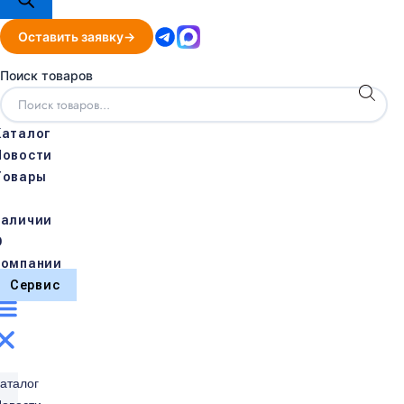
Оставить заявку
Поиск товаров
Каталог
Новости
Товары
в
наличии
О
компании
Сервис
аталог