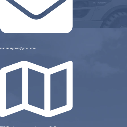
machinaryprim@gmail.com