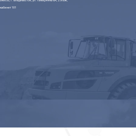
690033, г. Владивосток, ул. Гамарника 8А, 2 этаж,
кабинет 101