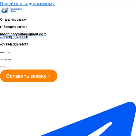
Перейти к содержимому
Отдел продаж
г. Владивосток
machinaryprim@gmail.com
+7 (908) 982-31-00
е
+7 (994) 005-34-37
Режим работы
Пн - Пт 10:00 - 19:00
Сб - Вс Выходные
Оставить заявку