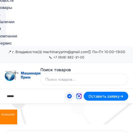
овости
Товары
В
Наличии
О
Компании
ервис
📍 г. Владивосток
✉️ machinaryprim@gmail.com
⏰ Пн–Пт 10:00–19:00
📞 +7 (908) 982-31-00
Поиск товаров
Оставить заявку
Оставить заявку