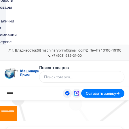
овости
Товары
В
Наличии
О
Компании
ервис
📍 г. Владивосток
✉️ machinaryprim@gmail.com
⏰ Пн–Пт 10:00–19:00
📞 +7 (908) 982-31-00
Поиск товаров
Оставить заявку
Оставить заявку