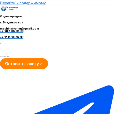
Перейти к содержимому
Отдел продаж
г. Владивосток
machinaryprim@gmail.com
+7 (908) 982-31-00
е
+7 (994) 005-34-37
Режим работы
Пн - Пт 10:00 - 19:00
Сб - Вс Выходные
Оставить заявку