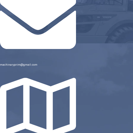
machinaryprim@gmail.com