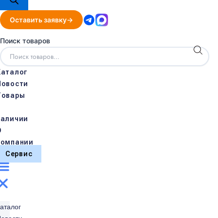
Оставить заявку
Поиск товаров
Каталог
Новости
Товары
в
наличии
О
компании
Сервис
аталог