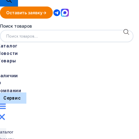
Оставить заявку
Поиск товаров
Каталог
Новости
Товары
в
наличии
О
компании
Сервис
аталог