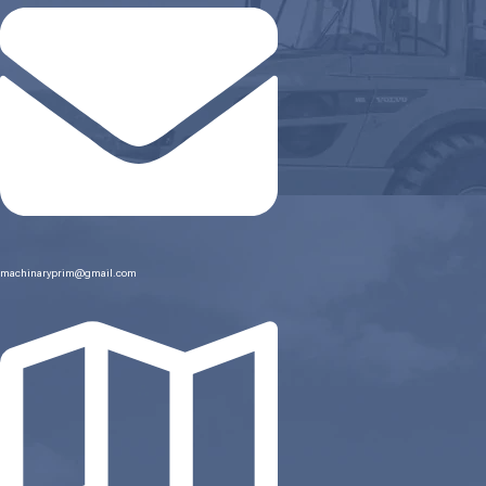
machinaryprim@gmail.com