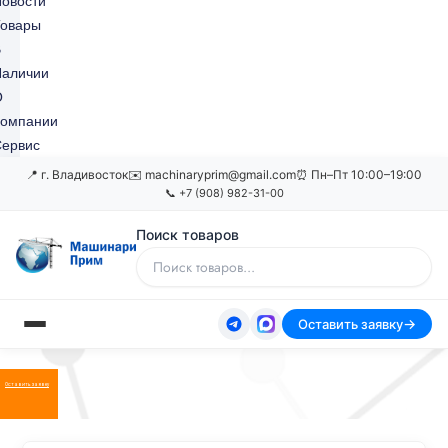
овости
Товары
В
Наличии
О
Компании
ервис
📍 г. Владивосток
✉️ machinaryprim@gmail.com
⏰ Пн–Пт 10:00–19:00
📞 +7 (908) 982-31-00
Поиск товаров
Оставить заявку
Оставить заявку