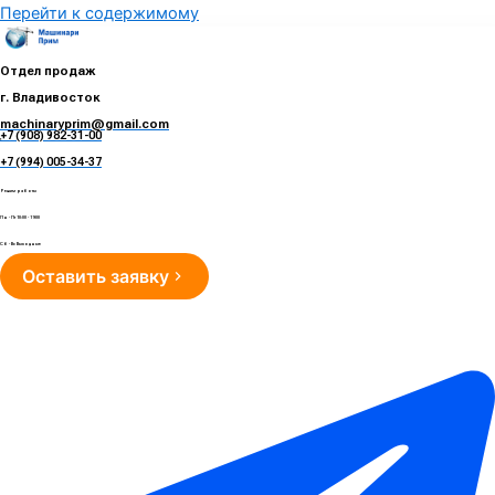
Перейти к содержимому
Отдел продаж
г. Владивосток
machinaryprim@gmail.com
+7 (908) 982-31-00
е
+7 (994) 005-34-37
Режим работы
Пн - Пт 10:00 - 19:00
Сб - Вс Выходные
Оставить заявку